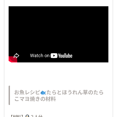
お魚レシピ
たらとほうれん草のたら
こマヨ焼きの材料
【材料】
２人分