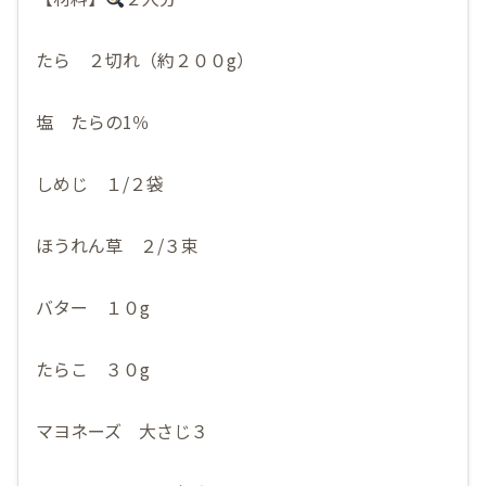
たら ２切れ（約２００g）
塩 たらの1％
しめじ １/２袋
ほうれん草 ２/３束
バター １０g
たらこ ３０g
マヨネーズ 大さじ３