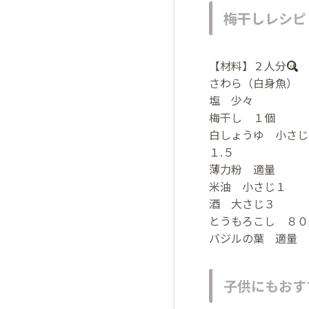
梅干しレシピ
【材料】２人分
さわら（白身魚） 
塩 少々
梅干し １個
白しょうゆ 小さじ
１.５
薄力粉 適量
米油 小さじ１
酒 大さじ３
とうもろこし ８０
バジルの葉 適量
子供にもおす